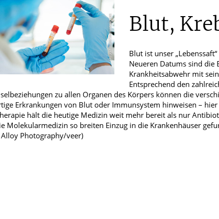
E
Blut, Kre
Männerkrankheiten
Blut ist unser „Lebenssaf
chlafmedizin
Neueren Datums sind die E
Krankheitsabwehr mit seine
ten
Entsprechend den zahlrei
elbeziehungen zu allen Organen des Körpers können die verschi
tige Erkrankungen von Blut oder Immunsystem hinweisen – hier ist
herapie hält die heutige Medizin weit mehr bereit als nur Antibi
ie Molekularmedizin so breiten Einzug in die Krankenhäuser gef
: Alloy Photography/veer)