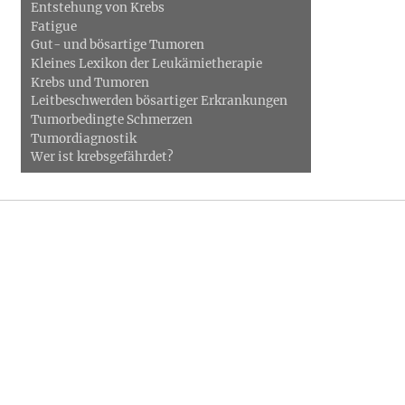
Entstehung von Krebs
Fatigue
Gut- und bösartige Tumoren
Kleines Lexikon der Leukämietherapie
Krebs und Tumoren
Leitbeschwerden bösartiger Erkrankungen
Tumorbedingte Schmerzen
Tumordiagnostik
Wer ist krebsgefährdet?