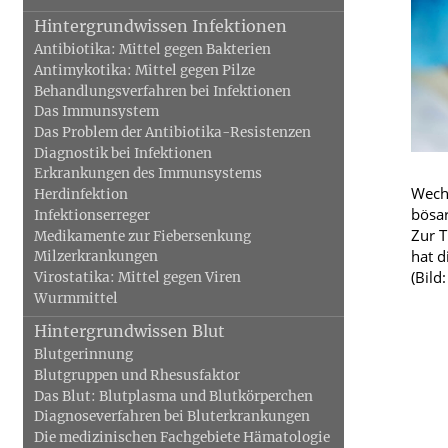
Hintergrundwissen Infektionen
Antibiotika: Mittel gegen Bakterien
Schwerpunkt Phytotherapie
Antimykotika: Mittel gegen Pilze
Blut, Krebs und Infektionen
Neurologie
Behandlungsverfahren bei Infektionen
Schwerpunkt Aromatherapie
Das Immunsystem
Haut, Haare und Nägel
Schmerz- und S
Das Problem der Antibiotika-Resistenzen
Schwerpunkt Ernährung
Diagnostik bei Infektionen
Psychische Erkrankungen
Frauenkrankhei
Erkrankungen des Immunsystems
Wechs
Herdinfektion
bösar
Infektionserreger
Zur T
Medikamente zur Fiebersenkung
hat d
Milzerkrankungen
(Bild
Virostatika: Mittel gegen Viren
Wurmmittel
Hintergrundwissen Blut
Blutgerinnung
Blutgruppen und Rhesusfaktor
Das Blut: Blutplasma und Blutkörperchen
Diagnoseverfahren bei Bluterkrankungen
Die medizinischen Fachgebiete Hämatologie